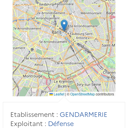
Leaflet
|
©
OpenStreetMap
contributors
Etablissement :
GENDARMERIE
Exploitant :
Défense