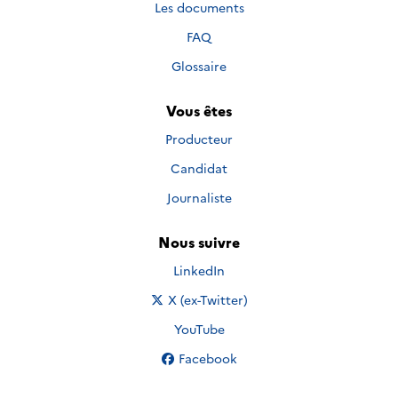
Les documents
FAQ
Glossaire
Vous êtes
Producteur
Candidat
Journaliste
Nous suivre
Nous suivre sur
LinkedIn
Nous suivre sur
X (ex-Twitter)
Nous suivre sur
YouTube
Nous suivre sur
Facebook