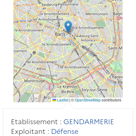
Leaflet
|
©
OpenStreetMap
contributors
Etablissement :
GENDARMERIE
Exploitant :
Défense