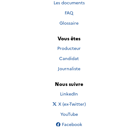
Les documents
FAQ
Glossaire
Vous êtes
Producteur
Candidat
Journaliste
Nous suivre
Nous suivre sur
LinkedIn
Nous suivre sur
X (ex-Twitter)
Nous suivre sur
YouTube
Nous suivre sur
Facebook