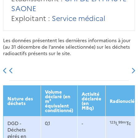
SAONE
Exploitant :
Service médical
Les données présentent les dernières informations à jour
(au 31 décembre de l’année sélectionnée) sur les déchets
radioactifs présents sur le site.
2013
2014
2015
2016
Volume
Activité
déclaré (en
Nature des
déclarée
m³
Radionucléi
déchets
(en
équivalent
MBq)
conditionné)
123
99m
DGD -
0,1
-
I,
Tc
Déchets
gérés en