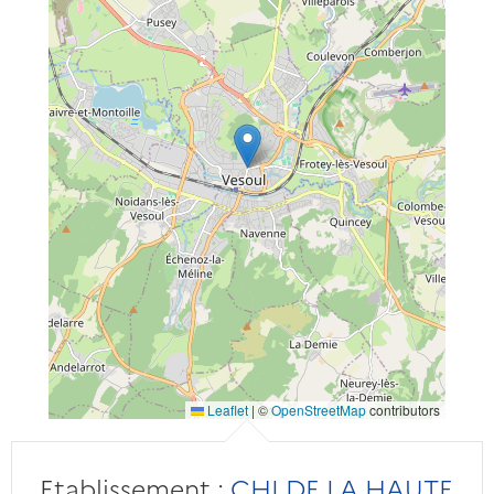
Leaflet
|
©
OpenStreetMap
contributors
Etablissement :
CHI DE LA HAUTE