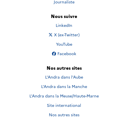
Journaliste
Nous suivre
Nous suivre sur
LinkedIn
Nous suivre sur
X (ex-Twitter)
Nous suivre sur
YouTube
Nous suivre sur
Facebook
Nos autres sites
L'Andra dans l'Aube
L'Andra dans la Manche
L'Andra dans la Meuse/Haute-Marne
Site international
Nos autres sites