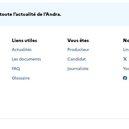
oute l’actualité de l’Andra.
Liens utiles
Vous êtes
No
Nou
Actualités
Producteur
Li
Les documents
Candidat
Nou
FAQ
Journaliste
Yo
Glossaire