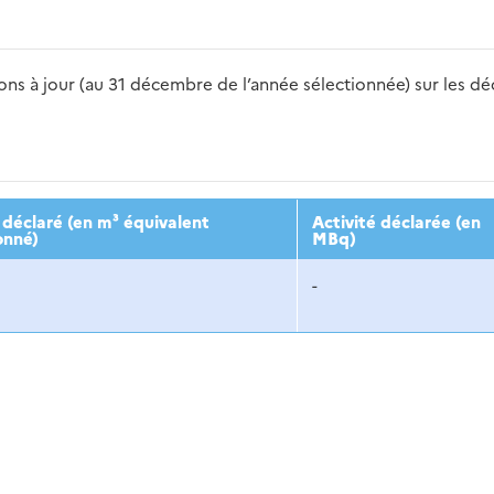
s à jour (au 31 décembre de l’année sélectionnée) sur les déch
2016
2017
2018
2019
20
déclaré (en m³ équivalent
Activité déclarée (en
onné)
MBq)
-