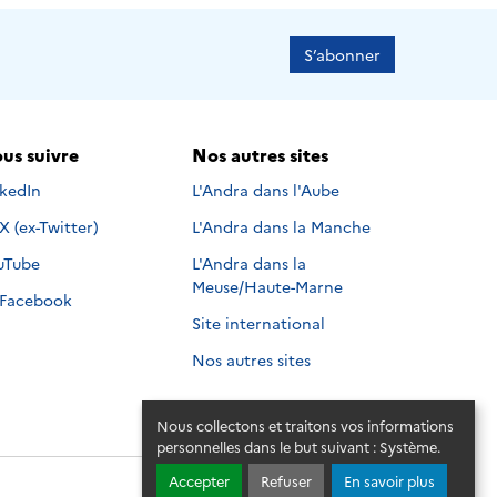
S’abonner
us suivre
Nos autres sites
s suivre sur
nkedIn
L'Andra dans l'Aube
Nous suivre sur
X (ex-Twitter)
L'Andra dans la Manche
s suivre sur
uTube
L'Andra dans la
Meuse/Haute-Marne
Nous suivre sur
Facebook
Site international
Nos autres sites
Nous collectons et traitons vos informations
personnelles dans le but suivant :
Système
.
Accepter
Refuser
En savoir plus
© 2026 - Andra. Tous droits réservés.