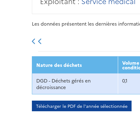
Exploitant :
Service médical
Les données présentent les dernières information
2013
2014
2015
Volume 
Nature des déchets
conditi
DGD - Déchets gérés en
0,1
décroissance
Télécharger le PDF de l'année sélectionnée