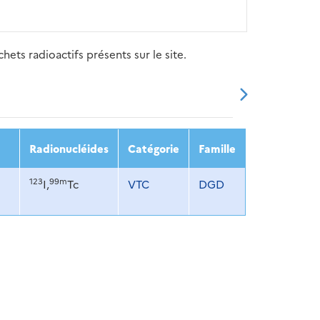
ets radioactifs présents sur le site.
20
2021
2022
2023
2024
Radionucléides
Catégorie
Famille
123
99m
I,
Tc
VTC
DGD