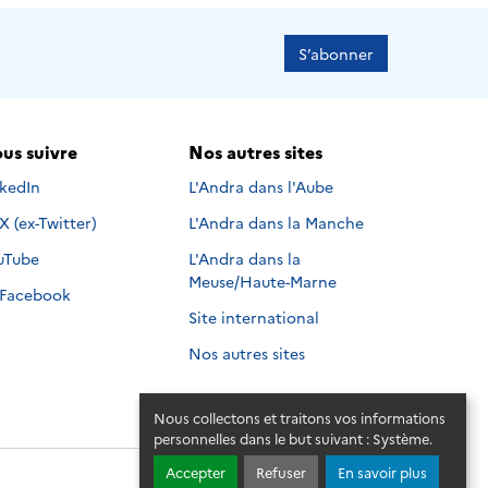
S’abonner
us suivre
Nos autres sites
s suivre sur
nkedIn
L'Andra dans l'Aube
Nous suivre sur
X (ex-Twitter)
L'Andra dans la Manche
s suivre sur
uTube
L'Andra dans la
Meuse/Haute-Marne
Nous suivre sur
Facebook
Site international
Nos autres sites
Nous collectons et traitons vos informations
personnelles dans le but suivant :
Système
.
Accepter
Refuser
En savoir plus
© 2026 - Andra. Tous droits réservés.