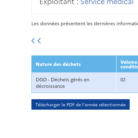
Exploitant :
Service médical
Les données présentent les dernières information
2013
2014
2015
Volume 
Nature des déchets
conditi
DGD - Déchets gérés en
0,1
décroissance
Télécharger le PDF de l'année sélectionnée