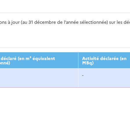
s à jour (au 31 décembre de l’année sélectionnée) sur les déch
2016
2017
2018
2019
20
déclaré (en m³ équivalent
Activité déclarée (en
onné)
MBq)
-