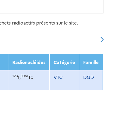
ets radioactifs présents sur le site.
20
2021
2022
2023
2024
Radionucléides
Catégorie
Famille
123
99m
I,
Tc
VTC
DGD