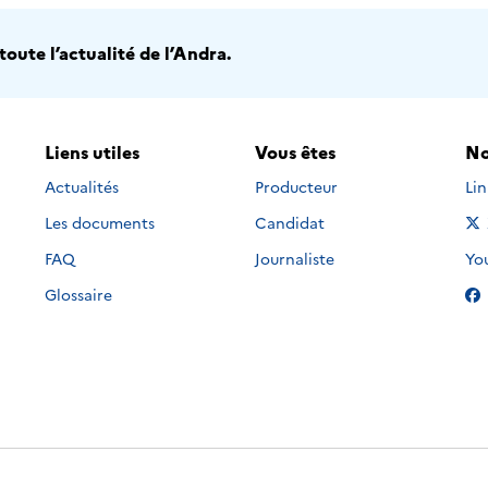
oute l’actualité de l’Andra.
Liens utiles
Vous êtes
No
Nou
Actualités
Producteur
Li
Les documents
Candidat
Nou
FAQ
Journaliste
Yo
Glossaire