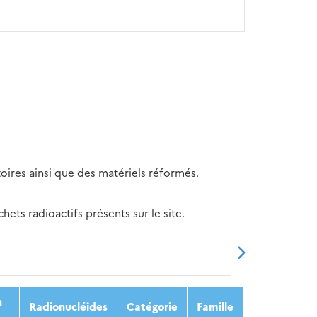
oires ainsi que des matériels réformés.
ets radioactifs présents sur le site.
20
2021
2022
2023
2024
n
Radionucléides
Catégorie
Famille