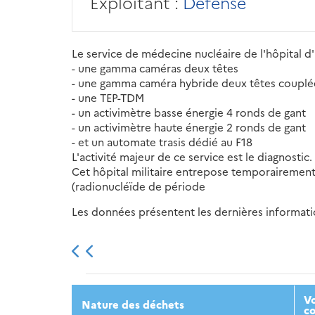
Exploitant :
Défense
Le service de médecine nucléaire de l'hôpital 
- une gamma caméras deux têtes
- une gamma caméra hybride deux têtes couplé
- une TEP-TDM
- un activimètre basse énergie 4 ronds de gant
- un activimètre haute énergie 2 ronds de gant
- et un automate trasis dédié au F18
L'activité majeur de ce service est le diagnostic.
Cet hôpital militaire entrepose temporairement 
(radionucléïde de période
Les données présentent les dernières information
2013
2014
2015
Vo
Nature des déchets
co