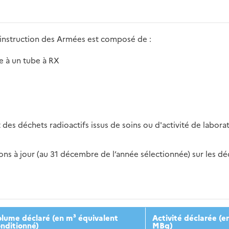
d'instruction des Armées est composé de :
e à un tube à RX
des déchets radioactifs issus de soins ou d'activité de laborat
s à jour (au 31 décembre de l’année sélectionnée) sur les déch
2016
2017
2018
2019
20
lume déclaré (en m³ équivalent
Activité déclarée (e
nditionné)
MBq)