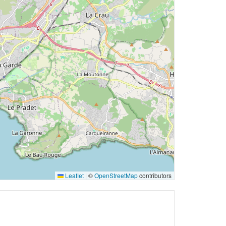
Leaflet
|
©
OpenStreetMap
contributors