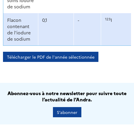
soins iodure
de sodium
123
Flacon
0,1
-
I
contenant
de l'iodure
de sodium
Télécharger le PDF de l'année sélectionnée
Abonnez-vous à notre newsletter pour suivre toute
l’actualité de l’Andra.
S’abonner