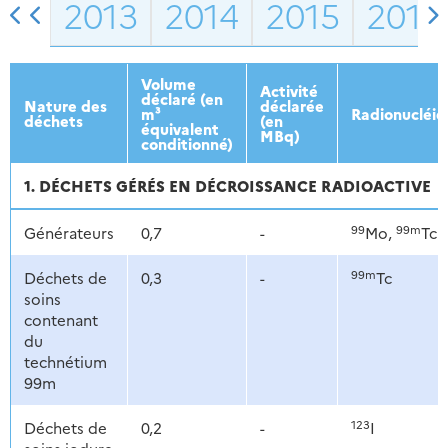
2013
2014
2015
2016
Volume
Activité
déclaré (en
Nature des
déclarée
m³
Radionucléid
déchets
(en
équivalent
MBq)
conditionné)
1. DÉCHETS GÉRÉS EN DÉCROISSANCE RADIOACTIVE
99
99m
Générateurs
0,7
-
Mo,
Tc
99m
Déchets de
0,3
-
Tc
soins
contenant
du
technétium
99m
123
Déchets de
0,2
-
I