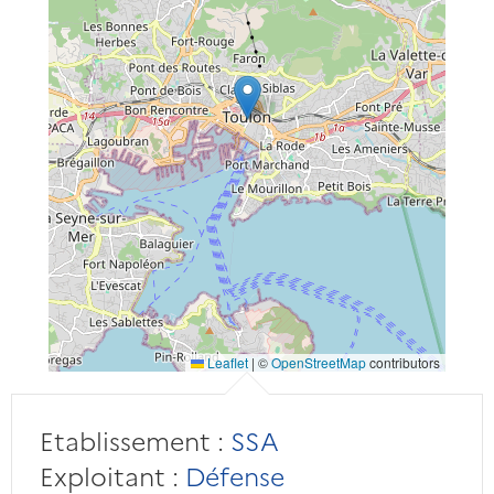
Leaflet
|
©
OpenStreetMap
contributors
Etablissement :
SSA
Exploitant :
Défense