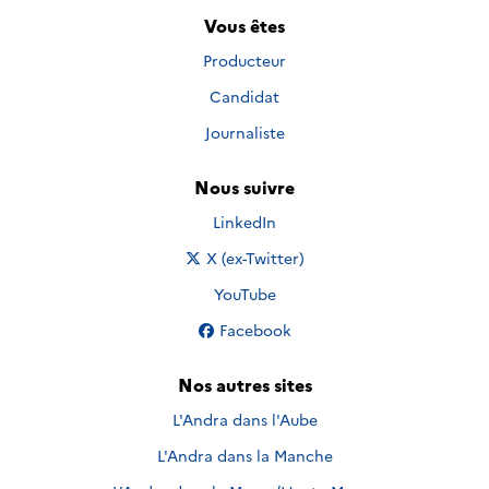
Vous êtes
Producteur
Candidat
Journaliste
Nous suivre
Nous suivre sur
LinkedIn
Nous suivre sur
X (ex-Twitter)
Nous suivre sur
YouTube
Nous suivre sur
Facebook
Nos autres sites
L'Andra dans l'Aube
L'Andra dans la Manche