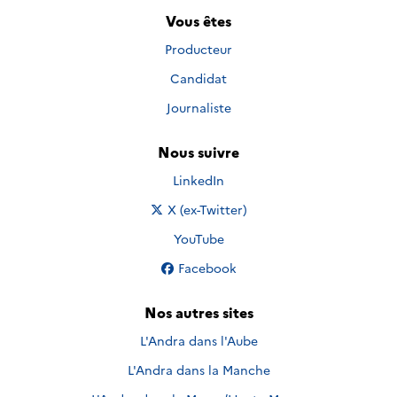
Vous êtes
Producteur
Candidat
Journaliste
Nous suivre
Nous suivre sur
LinkedIn
Nous suivre sur
X (ex-Twitter)
Nous suivre sur
YouTube
Nous suivre sur
Facebook
Nos autres sites
L'Andra dans l'Aube
L'Andra dans la Manche