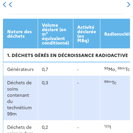
2013
2014
2015
2016
Volume
Activité
déclaré (en
Nature des
déclarée
m³
Radionucléid
déchets
(en
équivalent
MBq)
conditionné)
1. DÉCHETS GÉRÉS EN DÉCROISSANCE RADIOACTIVE
99
99m
Générateurs
0,7
-
Mo,
Tc
99m
Déchets de
0,3
-
Tc
soins
contenant
du
technétium
99m
123
Déchets de
0,2
-
I