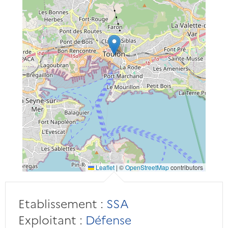
Leaflet
|
©
OpenStreetMap
contributors
Etablissement :
SSA
Exploitant :
Défense