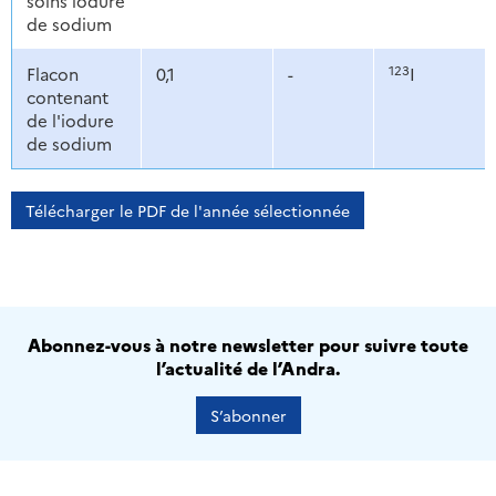
soins iodure
de sodium
123
Flacon
0,1
-
I
contenant
de l'iodure
de sodium
Télécharger le PDF de l'année sélectionnée
Abonnez-vous à notre newsletter pour suivre toute
l’actualité de l’Andra.
S’abonner