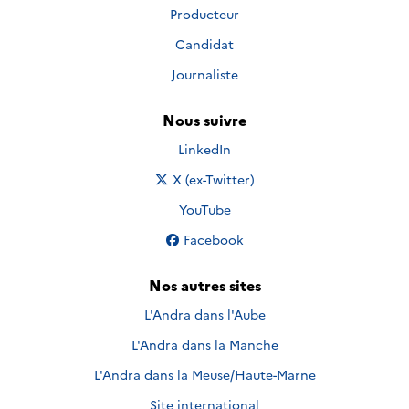
Producteur
Candidat
Journaliste
Nous suivre
Nous suivre sur
LinkedIn
Nous suivre sur
X (ex-Twitter)
Nous suivre sur
YouTube
Nous suivre sur
Facebook
Nos autres sites
L'Andra dans l'Aube
L'Andra dans la Manche
L'Andra dans la Meuse/Haute-Marne
Site international