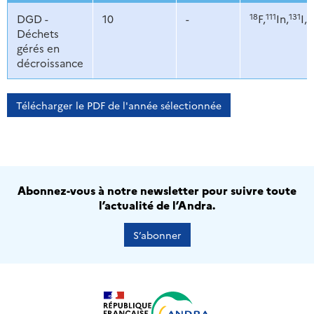
18
111
131
9
DGD -
10
-
F,
In,
I,
Déchets
gérés en
décroissance
Télécharger le PDF de l'année sélectionnée
Abonnez-vous à notre newsletter pour suivre toute
l’actualité de l’Andra.
S’abonner