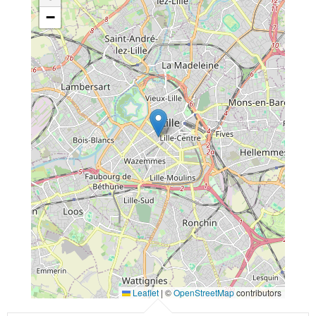
−
Leaflet
|
©
OpenStreetMap
contributors