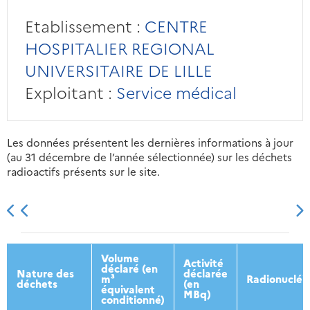
Etablissement :
CENTRE
HOSPITALIER REGIONAL
UNIVERSITAIRE DE LILLE
Exploitant :
Service médical
Les données présentent les dernières informations à jour
(au 31 décembre de l’année sélectionnée) sur les déchets
radioactifs présents sur le site.
2013
2014
2015
2016
Volume
Activité
déclaré (en
Nature des
déclarée
m³
Radionucléi
déchets
(en
équivalent
MBq)
conditionné)