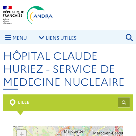
Aller au contenu principal
Skip to navigation
R
MENU
LIENS UTILES
HÔPITAL CLAUDE
HURIEZ - SERVICE DE
MEDECINE NUCLEAIRE
LILLE
REC
+