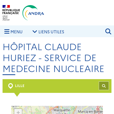
Aller au contenu principal
Skip to navigation
R
MENU
LIENS UTILES
HÔPITAL CLAUDE
HURIEZ - SERVICE DE
MEDECINE NUCLEAIRE
LILLE
REC
+