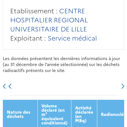
Etablissement :
CENTRE
HOSPITALIER REGIONAL
UNIVERSITAIRE DE LILLE
Exploitant :
Service médical
Les données présentent les dernières informations à jour
(au 31 décembre de l’année sélectionnée) sur les déchets
radioactifs présents sur le site.
2013
2014
2015
2016
Volume
Activité
déclaré (en
Nature des
déclarée
m³
Radionucléi
déchets
(en
équivalent
MBq)
conditionné)