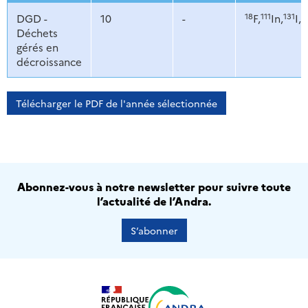
18
111
131
9
DGD -
10
-
F,
In,
I,
Déchets
gérés en
décroissance
Télécharger le PDF de l'année sélectionnée
Abonnez-vous à notre newsletter pour suivre toute
l’actualité de l’Andra.
S’abonner