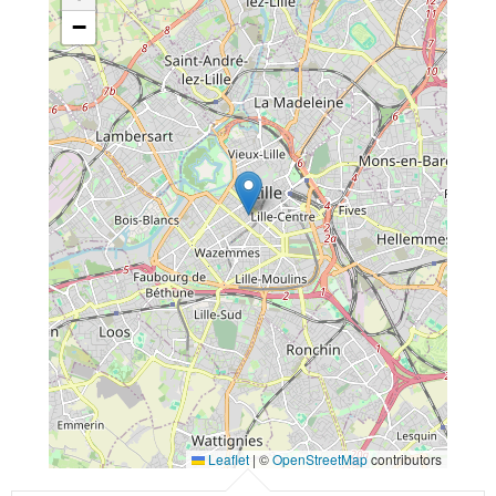
−
Leaflet
|
©
OpenStreetMap
contributors