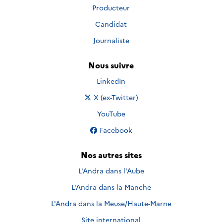
Producteur
Candidat
Journaliste
Nous suivre
Nous suivre sur
LinkedIn
Nous suivre sur
X (ex-Twitter)
Nous suivre sur
YouTube
Nous suivre sur
Facebook
Nos autres sites
L'Andra dans l'Aube
L'Andra dans la Manche
L'Andra dans la Meuse/Haute-Marne
Site international