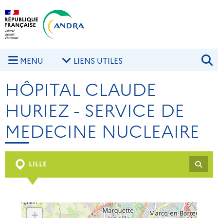
Aller au contenu principal
Skip to navigation
R
MENU
LIENS UTILES
HÔPITAL CLAUDE
HURIEZ - SERVICE DE
MEDECINE NUCLEAIRE
LILLE
REC
+