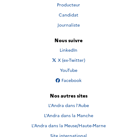
Producteur
Candidat
Journaliste
Nous suivre
Nous suivre sur
LinkedIn
Nous suivre sur
X (ex-Twitter)
Nous suivre sur
YouTube
Nous suivre sur
Facebook
Nos autres sites
L'Andra dans l'Aube
L'Andra dans la Manche
L'Andra dans la Meuse/Haute-Marne
Site international