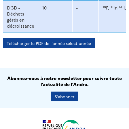
18
111
131
9
DGD -
10
-
F,
In,
I,
Déchets
gérés en
décroissance
Télécharger le PDF de l'année sélectionnée
Abonnez-vous à notre newsletter pour suivre toute
l’actualité de l’Andra.
S’abonner