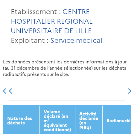
Etablissement :
CENTRE
HOSPITALIER REGIONAL
UNIVERSITAIRE DE LILLE
Exploitant :
Service médical
Les données présentent les dernières informations à jour
(au 31 décembre de l’année sélectionnée) sur les déchets
radioactifs présents sur le site.
2013
2014
2015
2016
Volume
Activité
déclaré (en
Nature des
déclarée
m³
Radionucléi
déchets
(en
équivalent
MBq)
conditionné)