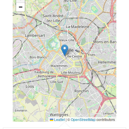
−
Leaflet
|
©
OpenStreetMap
contributors