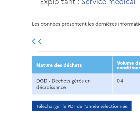
Exploitant :
Service médical
Les données présentent les dernières information
2013
2014
2015
Volume dé
Nature des déchets
condition
DGD - Déchets gérés en
0,4
décroissance
Télécharger le PDF de l'année sélectionnée