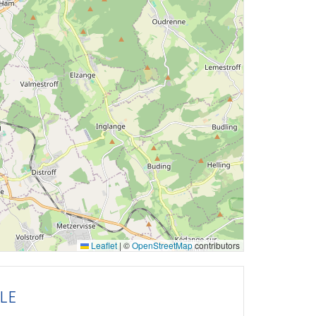
Leaflet
|
©
OpenStreetMap
contributors
LE