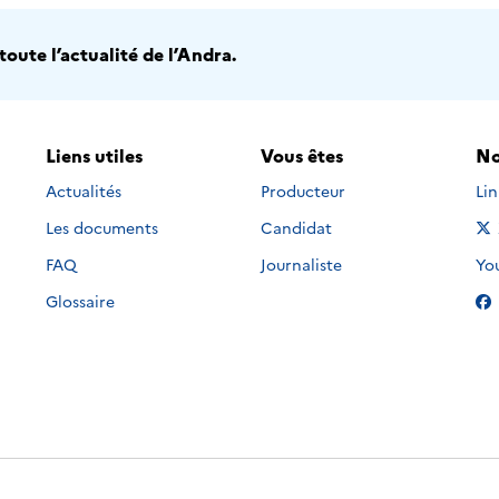
oute l’actualité de l’Andra.
Liens utiles
Vous êtes
No
Nou
Actualités
Producteur
Li
Les documents
Candidat
Nou
FAQ
Journaliste
Yo
Glossaire