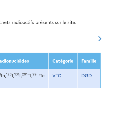
ets radioactifs présents sur le site.
20
2021
2022
2023
2024
adionucléides
Catégorie
Famille
1
123
131
201
99m
In,
I,
I,
Tl,
Tc
VTC
DGD