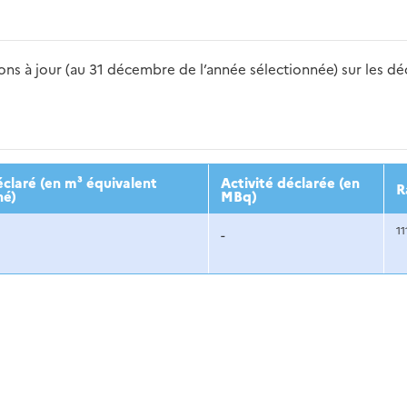
s à jour (au 31 décembre de l’année sélectionnée) sur les déch
2016
2017
2018
2019
20
claré (en m³ équivalent
Activité déclarée (en
R
né)
MBq)
11
-