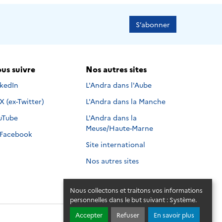
S’abonner
us suivre
Nos autres sites
s suivre sur
nkedIn
L'Andra dans l'Aube
Nous suivre sur
X (ex-Twitter)
L'Andra dans la Manche
s suivre sur
uTube
L'Andra dans la
Meuse/Haute-Marne
Nous suivre sur
Facebook
Site international
Nos autres sites
Nous collectons et traitons vos informations
personnelles dans le but suivant :
Système
.
Accepter
Refuser
En savoir plus
© 2026 - Andra. Tous droits réservés.