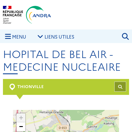
Aller au contenu principal
Skip to navigation
R
MENU
LIENS UTILES
HOPITAL DE BEL AIR -
MEDECINE NUCLEAIRE
THIONVILLE
REC
+
−