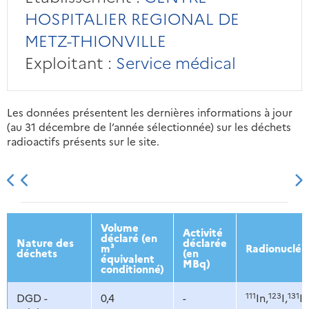
HOSPITALIER REGIONAL DE
METZ-THIONVILLE
Exploitant :
Service médical
Les données présentent les dernières informations à jour
(au 31 décembre de l’année sélectionnée) sur les déchets
radioactifs présents sur le site.
2013
2014
2015
2016
Volume
Activité
déclaré (en
Nature des
déclarée
m³
Radionucléi
déchets
(en
équivalent
MBq)
conditionné)
111
123
131
DGD -
0,4
-
In,
I,
I,