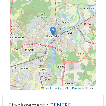
Leaflet
|
©
OpenStreetMap
contributors
Etablissement :
CENTRE