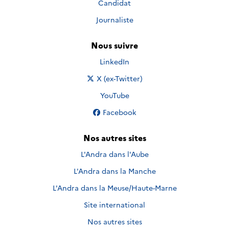
Candidat
Journaliste
Nous suivre
Nous suivre sur
LinkedIn
Nous suivre sur
X (ex-Twitter)
Nous suivre sur
YouTube
Nous suivre sur
Facebook
Nos autres sites
L'Andra dans l'Aube
L'Andra dans la Manche
L'Andra dans la Meuse/Haute-Marne
Site international
Nos autres sites