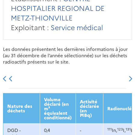
HOSPITALIER REGIONAL DE
METZ-THIONVILLE
Exploitant :
Service médical
Les données présentent les dernières informations à jour
(au 31 décembre de l’année sélectionnée) sur les déchets
radioactifs présents sur le site.
2013
2014
2015
2016
Volume
Activité
déclaré (en
Nature des
déclarée
m³
Radionucléi
déchets
(en
équivalent
MBq)
conditionné)
111
123
131
DGD -
0,4
-
In,
I,
I,