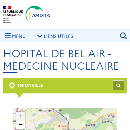
Aller au contenu principal
Skip to navigation
R
MENU
LIENS UTILES
HOPITAL DE BEL AIR -
MEDECINE NUCLEAIRE
THIONVILLE
REC
+
−