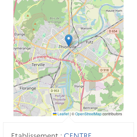
Leaflet
|
©
OpenStreetMap
contributors
Etablissement :
CENTRE