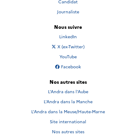
Candidat
Journaliste
Nous suivre
Nous suivre sur
LinkedIn
Nous suivre sur
X (ex-Twitter)
Nous suivre sur
YouTube
Nous suivre sur
Facebook
Nos autres sites
L'Andra dans l'Aube
L'Andra dans la Manche
L'Andra dans la Meuse/Haute-Marne
Site international
Nos autres sites