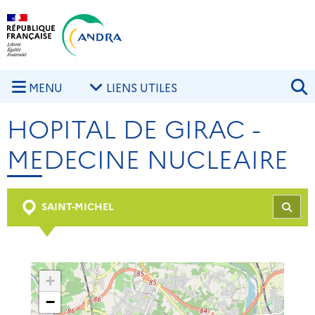
Aller au contenu principal
Skip to navigation
R
MENU
LIENS UTILES
HOPITAL DE GIRAC -
MEDECINE NUCLEAIRE
SAINT-MICHEL
REC
+
−