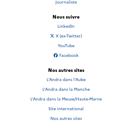
Journaliste
Nous suivre
Nous suivre sur
LinkedIn
Nous suivre sur
X (ex-Twitter)
Nous suivre sur
YouTube
Nous suivre sur
Facebook
Nos autres sites
L'Andra dans l'Aube
L'Andra dans la Manche
L'Andra dans la Meuse/Haute-Marne
Site international
Nos autres sites