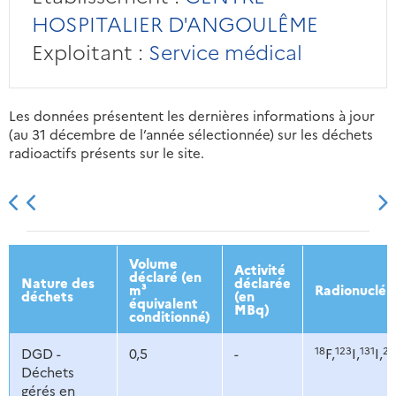
HOSPITALIER D'ANGOULÊME
Exploitant :
Service médical
Les données présentent les dernières informations à jour
(au 31 décembre de l’année sélectionnée) sur les déchets
radioactifs présents sur le site.
2013
2014
2015
2016
Volume
Activité
déclaré (en
Nature des
déclarée
m³
Radionucléi
déchets
(en
équivalent
MBq)
conditionné)
18
123
131
20
DGD -
0,5
-
F,
I,
I,
Déchets
gérés en