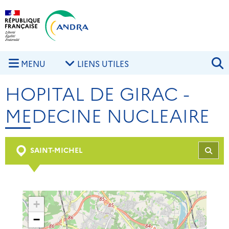
Aller au contenu principal
Skip to navigation
R
MENU
LIENS UTILES
HOPITAL DE GIRAC -
MEDECINE NUCLEAIRE
SAINT-MICHEL
REC
+
−