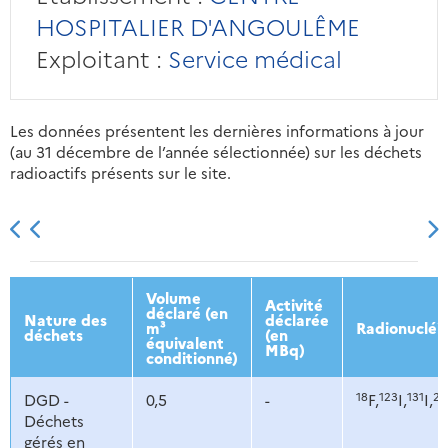
HOSPITALIER D'ANGOULÊME
Exploitant :
Service médical
Les données présentent les dernières informations à jour
(au 31 décembre de l’année sélectionnée) sur les déchets
radioactifs présents sur le site.
2013
2014
2015
2016
Volume
Activité
déclaré (en
Nature des
déclarée
m³
Radionucléi
déchets
(en
équivalent
MBq)
conditionné)
18
123
131
20
DGD -
0,5
-
F,
I,
I,
Déchets
gérés en