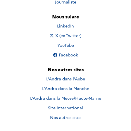
Journaliste
Nous suivre
Nous suivre sur
LinkedIn
Nous suivre sur
X (ex-Twitter)
Nous suivre sur
YouTube
Nous suivre sur
Facebook
Nos autres sites
L'Andra dans l'Aube
L'Andra dans la Manche
L'Andra dans la Meuse/Haute-Marne
Site international
Nos autres sites