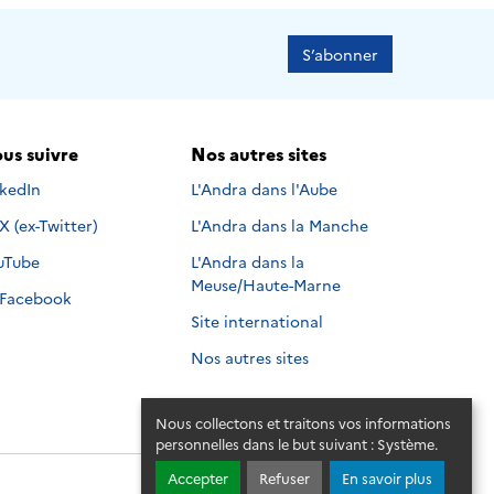
S’abonner
us suivre
Nos autres sites
s suivre sur
nkedIn
L'Andra dans l'Aube
Nous suivre sur
X (ex-Twitter)
L'Andra dans la Manche
s suivre sur
uTube
L'Andra dans la
Meuse/Haute-Marne
Nous suivre sur
Facebook
Site international
Nos autres sites
Nous collectons et traitons vos informations
personnelles dans le but suivant :
Système
.
Accepter
Refuser
En savoir plus
© 2026 - Andra. Tous droits réservés.