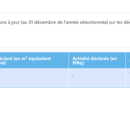
s à jour (au 31 décembre de l’année sélectionnée) sur les déch
2016
2017
2018
2019
20
claré (en m³ équivalent
Activité déclarée (en
né)
MBq)
-