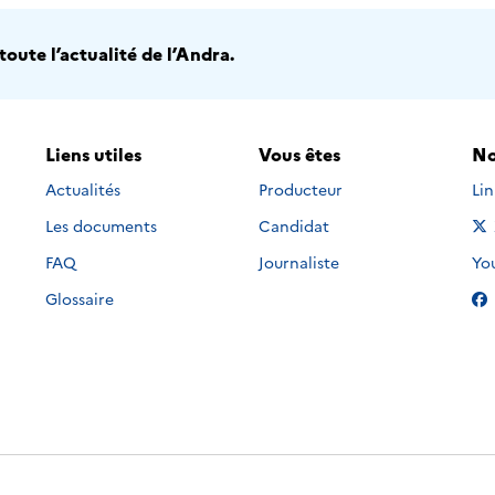
oute l’actualité de l’Andra.
Liens utiles
Vous êtes
No
Nou
Actualités
Producteur
Li
Les documents
Candidat
Nou
FAQ
Journaliste
Yo
Glossaire