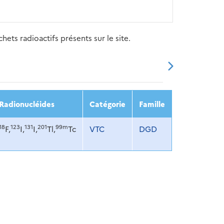
ets radioactifs présents sur le site.
20
2021
2022
2023
2024
Radionucléides
Catégorie
Famille
18
123
131
201
99m
F,
I,
I,
Tl,
Tc
VTC
DGD