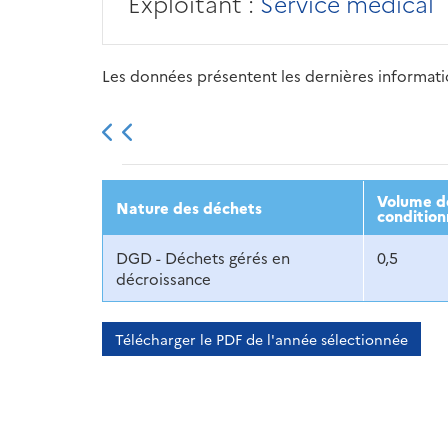
Exploitant :
Service médical
Les données présentent les dernières information
2013
2014
2015
Volume dé
Nature des déchets
condition
DGD - Déchets gérés en
0,5
décroissance
Télécharger le PDF de l'année sélectionnée