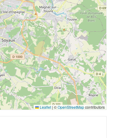
Leaflet
|
©
OpenStreetMap
contributors