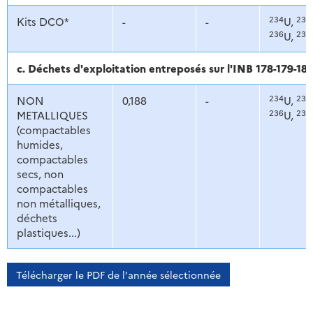
234
235
Kits DCO*
-
-
U,
236
238
U,
c. Déchets d'exploitation entreposés sur l'INB 178-179-18
234
235
NON
0,188
-
U,
236
238
METALLIQUES
U,
(compactables
humides,
compactables
secs, non
compactables
non métalliques,
déchets
plastiques...)
Télécharger le PDF de l'année sélectionnée