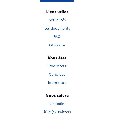
Liens utiles
Actualités
Les documents
FAQ
Glossaire
Vous êtes
Producteur
Candidat
Journaliste
Nous suivre
Nous suivre sur
LinkedIn
Nous suivre sur
X (ex-Twitter)