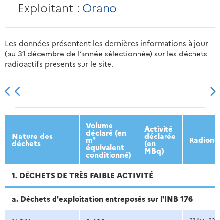
Exploitant :
Orano
Les données présentent les dernières informations à jour
(au 31 décembre de l’année sélectionnée) sur les déchets
radioactifs présents sur le site.
2013
2014
2015
2016
Volume
Activité
déclaré (en
Nature des
déclarée
m³
Radionu
déchets
(en
équivalent
MBq)
conditionné)
1. DÉCHETS DE TRÈS FAIBLE ACTIVITÉ
a. Déchets d'exploitation entreposés sur l'INB 176
234
235