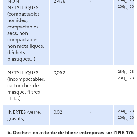
NON
2,438
-
U,
236
238
METALLIQUES
U,
(compactables
humides,
compactables
secs, non
compactables
non métalliques,
déchets
plastiques...)
234
235
METALLIQUES
0,052
-
U,
236
238
(incompactables,
U,
cartouches de
masque, filtres
THE..)
234
235
INERTES (verre,
0,02
-
U,
236
238
gravats)
U,
b. Déchets en attente de filière entreposés sur l'INB 176