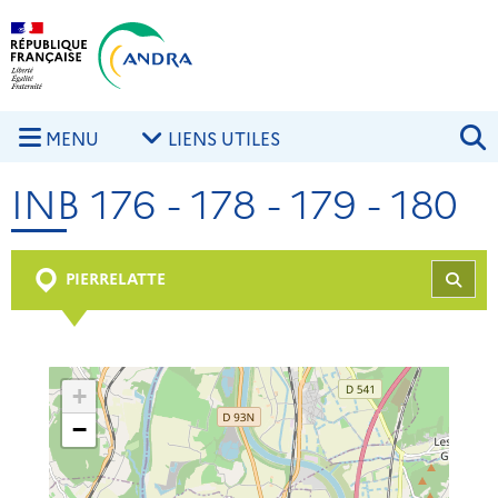
Aller au contenu principal
Skip to navigation
R
MENU
LIENS UTILES
INB 176 - 178 - 179 - 180
PIERRELATTE
REC
+
−