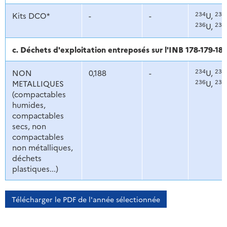
234
235
Kits DCO*
-
-
U,
236
238
U,
c. Déchets d'exploitation entreposés sur l'INB 178-179-18
234
235
NON
0,188
-
U,
236
238
METALLIQUES
U,
(compactables
humides,
compactables
secs, non
compactables
non métalliques,
déchets
plastiques...)
Télécharger le PDF de l'année sélectionnée