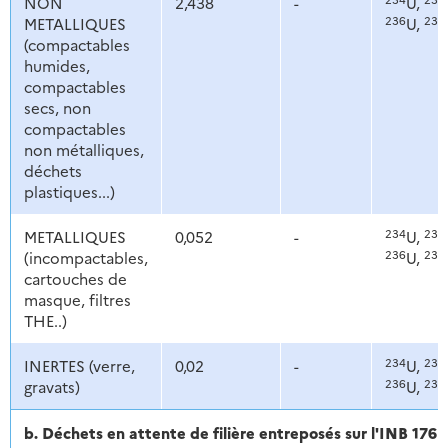
NON
2,438
-
U,
236
238
METALLIQUES
U,
(compactables
humides,
compactables
secs, non
compactables
non métalliques,
déchets
plastiques...)
234
235
METALLIQUES
0,052
-
U,
236
238
(incompactables,
U,
cartouches de
masque, filtres
THE..)
234
235
INERTES (verre,
0,02
-
U,
236
238
gravats)
U,
b. Déchets en attente de filière entreposés sur l'INB 176