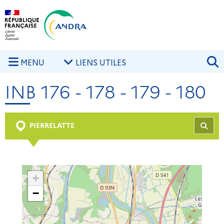
Aller au contenu principal
Skip to navigation
R
MENU
LIENS UTILES
INB 176 - 178 - 179 - 180
PIERRELATTE
REC
+
−