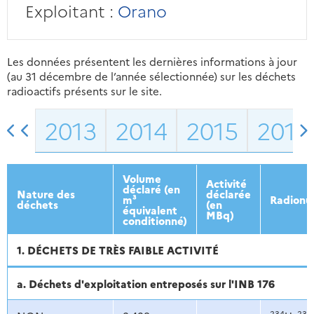
Exploitant :
Orano
Les données présentent les dernières informations à jour
(au 31 décembre de l’année sélectionnée) sur les déchets
radioactifs présents sur le site.
2013
2014
2015
2016
Volume
Activité
déclaré (en
Nature des
déclarée
m³
Radionu
déchets
(en
équivalent
MBq)
conditionné)
1. DÉCHETS DE TRÈS FAIBLE ACTIVITÉ
a. Déchets d'exploitation entreposés sur l'INB 176
234
235