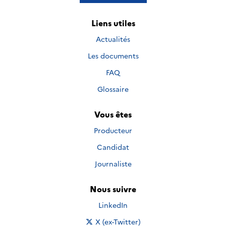
Liens utiles
Actualités
Les documents
FAQ
Glossaire
Vous êtes
Producteur
Candidat
Journaliste
Nous suivre
Nous suivre sur
LinkedIn
Nous suivre sur
X (ex-Twitter)