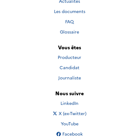
Actualités
Les documents
FAQ
Glossaire
Vous êtes
Producteur
Candidat
Journaliste
Nous suivre
Nous suivre sur
LinkedIn
Nous suivre sur
X (ex-Twitter)
Nous suivre sur
YouTube
Nous suivre sur
Facebook