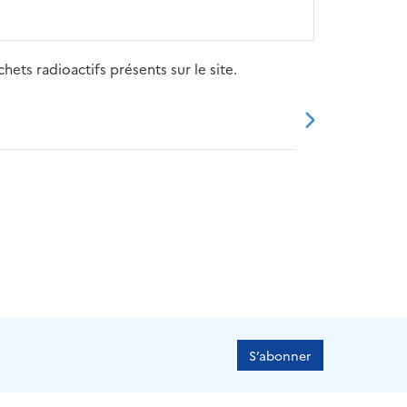
ets radioactifs présents sur le site.
20
2021
2022
2023
2024
S’abonner