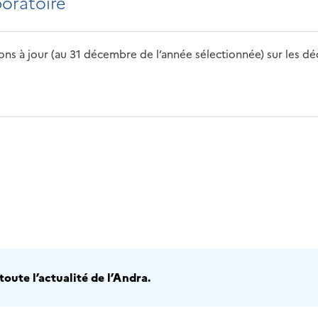
boratoire
s à jour (au 31 décembre de l’année sélectionnée) sur les déch
2016
2017
2018
2019
20
oute l’actualité de l’Andra.