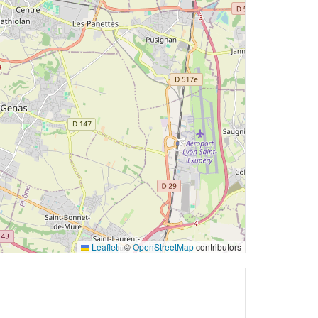
Leaflet
|
©
OpenStreetMap
contributors