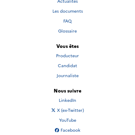
Actualités
Les documents
FAQ
Glossaire
Vous êtes
Producteur
Candidat
Journaliste
Nous suivre
Nous suivre sur
LinkedIn
Nous suivre sur
X (ex-Twitter)
Nous suivre sur
YouTube
Nous suivre sur
Facebook