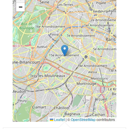
−
Leaflet
|
©
OpenStreetMap
contributors