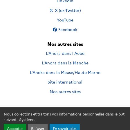
Nous suivre sur
LinkedIn
Nous suivre sur
X (ex-Twitter)
Nous suivre sur
YouTube
Nous suivre sur
Facebook
Nos autres sites
L'Andra dans l'Aube
L'Andra dans la Manche
L'Andra dans la Meuse/Haute-Marne
Site international
Nos autres sites
Nous collectons et traitons vos informations personnelles dans le but
Andra.fr
© 2026 - Andra. Tous droits réservés.
suivant :
Système
.
Accepter
Refuser
En savoir plus