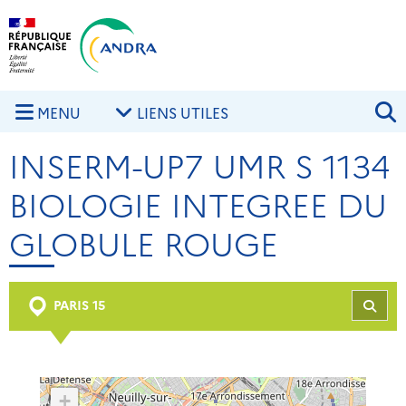
Aller au contenu principal
Skip to navigation
R
MENU
LIENS UTILES
INSERM-UP7 UMR S 1134
BIOLOGIE INTEGREE DU
GLOBULE ROUGE
PARIS 15
REC
+