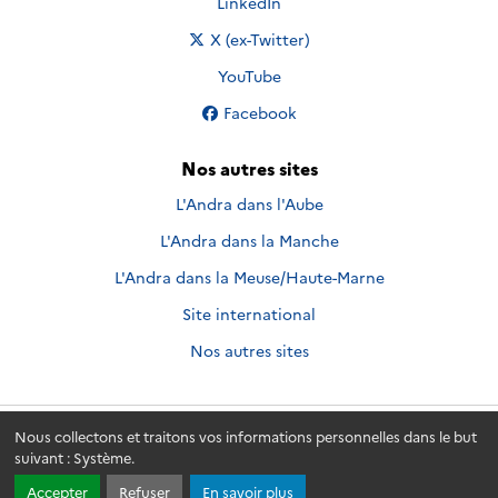
Nous suivre sur
LinkedIn
Nous suivre sur
X (ex-Twitter)
Nous suivre sur
YouTube
Nous suivre sur
Facebook
Nos autres sites
L'Andra dans l'Aube
L'Andra dans la Manche
L'Andra dans la Meuse/Haute-Marne
Site international
Nos autres sites
Nous collectons et traitons vos informations personnelles dans le but
Andra.fr
© 2026 - Andra. Tous droits réservés.
suivant :
Système
.
Accepter
Refuser
En savoir plus