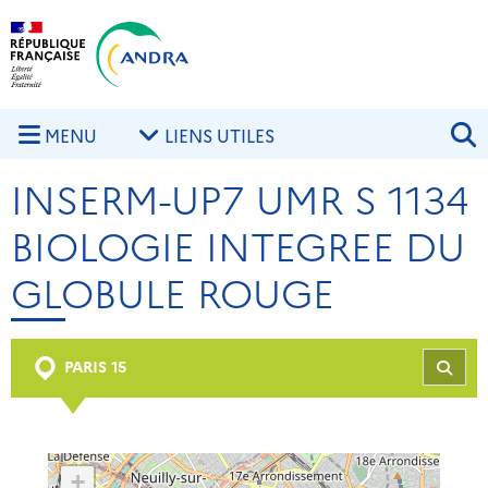
Aller au contenu principal
Skip to navigation
R
MENU
LIENS UTILES
INSERM-UP7 UMR S 1134
BIOLOGIE INTEGREE DU
GLOBULE ROUGE
PARIS 15
REC
+