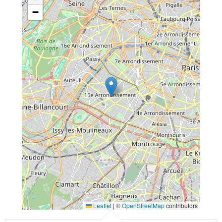
−
Leaflet
|
©
OpenStreetMap
contributors