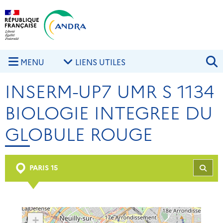
Aller au contenu principal
Skip to navigation
R
MENU
LIENS UTILES
INSERM-UP7 UMR S 1134
BIOLOGIE INTEGREE DU
GLOBULE ROUGE
PARIS 15
REC
+