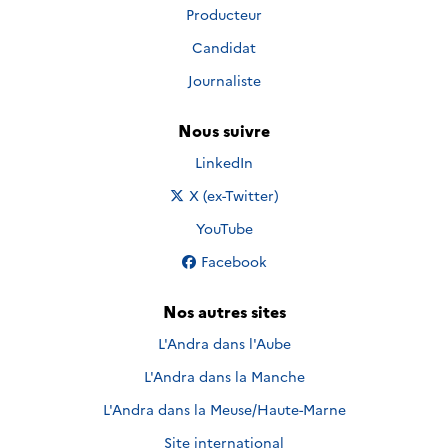
Producteur
Candidat
Journaliste
Nous suivre
Nous suivre sur
LinkedIn
Nous suivre sur
X (ex-Twitter)
Nous suivre sur
YouTube
Nous suivre sur
Facebook
Nos autres sites
L'Andra dans l'Aube
L'Andra dans la Manche
L'Andra dans la Meuse/Haute-Marne
Site international