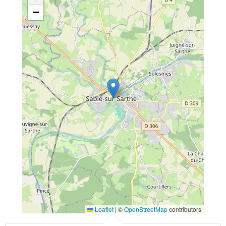
−
Leaflet
|
©
OpenStreetMap
contributors