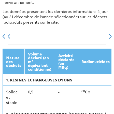
l'environnement.
Les données présentent les dernières informations à jour
(au 31 décembre de l’année sélectionnée) sur les déchets
radioactifs présents sur le site.
2013
2014
2015
2016
Volume
Activité
Nature
déclaré (en
déclarée
des
m³
Radionucléides
(en
déchets
équivalent
MBq)
conditionné)
1. RÉSINES ÉCHANGEUSES D'IONS
60
Solide
0,5
-
Co
et
stable
2. DÉCHETS TECHNOLOGIQUES (FROTTIS, GANTS..)