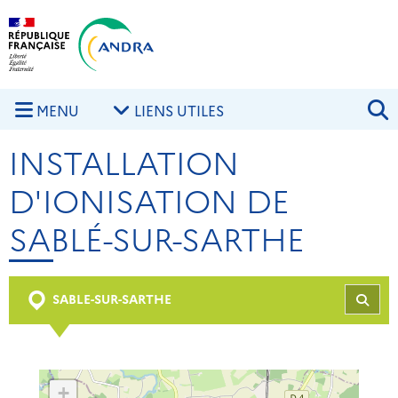
Aller au contenu principal
Skip to navigation
R
MENU
LIENS UTILES
INSTALLATION
D'IONISATION DE
SABLÉ-SUR-SARTHE
SABLE-SUR-SARTHE
REC
+