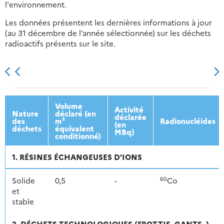
l'environnement.
Les données présentent les dernières informations à jour
(au 31 décembre de l’année sélectionnée) sur les déchets
radioactifs présents sur le site.
2013
2014
2015
2016
Volume
Activité
Nature
déclaré (en
déclarée
des
m³
Radionucléides
(en
déchets
équivalent
MBq)
conditionné)
1. RÉSINES ÉCHANGEUSES D'IONS
60
Solide
0,5
-
Co
et
stable
2. DÉCHETS TECHNOLOGIQUES (FROTTIS, GANTS..)