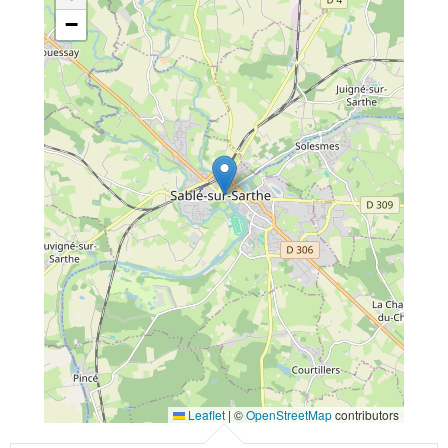
−
Leaflet
|
©
OpenStreetMap
contributors