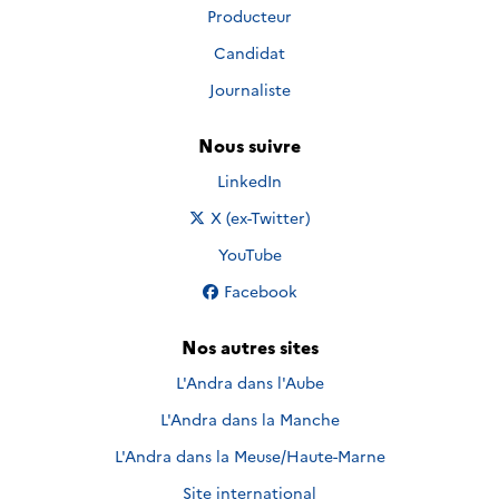
Producteur
Candidat
Journaliste
Nous suivre
Nous suivre sur
LinkedIn
Nous suivre sur
X (ex-Twitter)
Nous suivre sur
YouTube
Nous suivre sur
Facebook
Nos autres sites
L'Andra dans l'Aube
L'Andra dans la Manche
L'Andra dans la Meuse/Haute-Marne
Site international