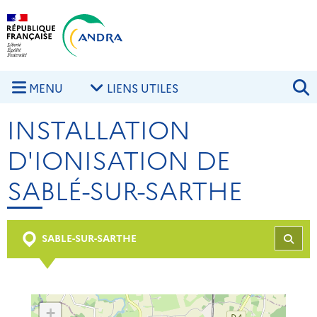
Aller au contenu principal
Skip to navigation
R
MENU
LIENS UTILES
INSTALLATION
D'IONISATION DE
SABLÉ-SUR-SARTHE
SABLE-SUR-SARTHE
REC
+