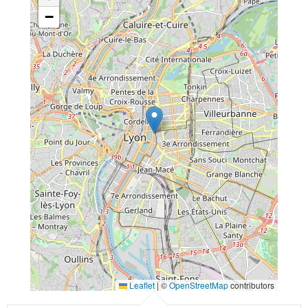
−
Leaflet
|
©
OpenStreetMap
contributors