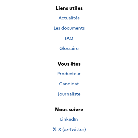
Liens utiles
Actualités
Les documents
FAQ
Glossaire
Vous êtes
Producteur
Candidat
Journaliste
Nous suivre
Nous suivre sur
LinkedIn
Nous suivre sur
X (ex-Twitter)