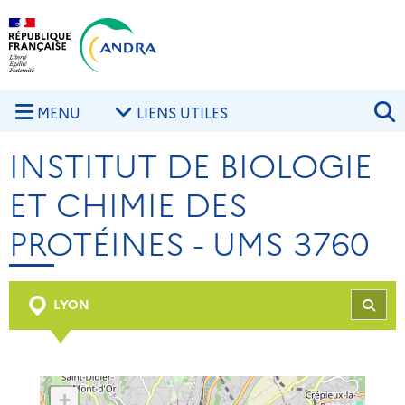
Aller au contenu principal
Skip to navigation
R
MENU
LIENS UTILES
INSTITUT DE BIOLOGIE
ET CHIMIE DES
PROTÉINES - UMS 3760
LYON
REC
+