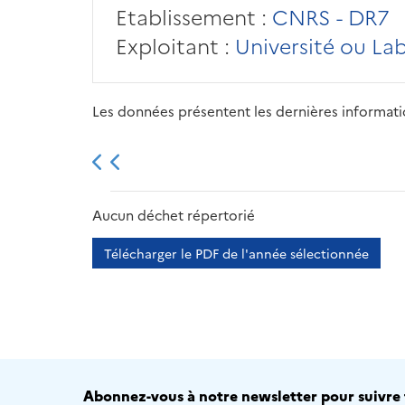
Etablissement :
CNRS - DR7
Exploitant :
Université ou La
Les données présentent les dernières information
2013
2014
2015
Aucun déchet répertorié
Télécharger le PDF de l'année sélectionnée
Abonnez-vous à notre newsletter pour suivre t