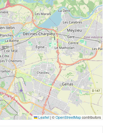
Leaflet
|
©
OpenStreetMap
contributors