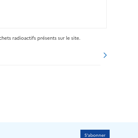
ets radioactifs présents sur le site.
20
2021
2022
2023
2024
S’abonner