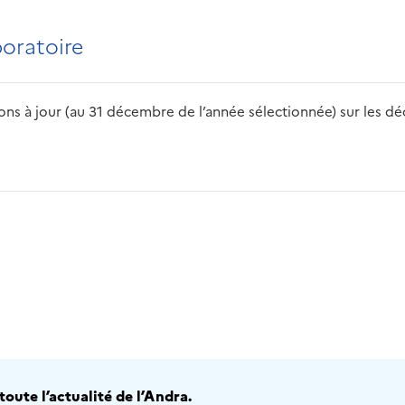
boratoire
s à jour (au 31 décembre de l’année sélectionnée) sur les déch
2016
2017
2018
2019
20
oute l’actualité de l’Andra.