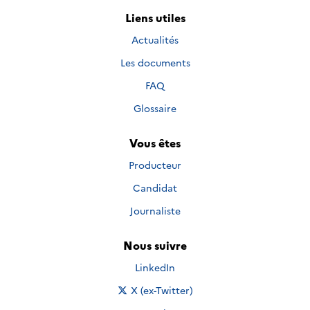
Liens utiles
Actualités
Les documents
FAQ
Glossaire
Vous êtes
Producteur
Candidat
Journaliste
Nous suivre
Nous suivre sur
LinkedIn
Nous suivre sur
X (ex-Twitter)