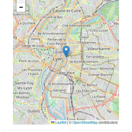
−
Leaflet
|
©
OpenStreetMap
contributors