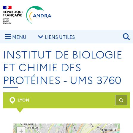
Aller au contenu principal
Skip to navigation
R
MENU
LIENS UTILES
INSTITUT DE BIOLOGIE
ET CHIMIE DES
PROTÉINES - UMS 3760
LYON
REC
+