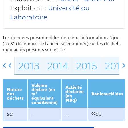
Exploitant :
Université ou
Laboratoire
Les données présentent les dernières informations à jour
(au 31 décembre de l’année sélectionnée) sur les déchets
radioactifs présents sur le site.
2013
2014
2015
2016
Volume
Activité
Nature
déclaré (en
déclarée
des
m³
Radionucléides
(en
déchets
équivalent
MBq)
conditionné)
60
SC
-
-
Co