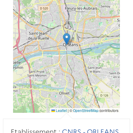
Leaflet
|
©
OpenStreetMap
contributors
Etablissement :
CNRS - ORLEANS