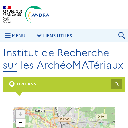
Aller au contenu principal
Skip to navigation
R
MENU
LIENS UTILES
Institut de Recherche
sur les ArchéoMATériaux
ORLEANS
REC
+
−