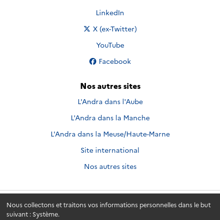
Nous suivre sur
LinkedIn
Nous suivre sur
X (ex-Twitter)
Nous suivre sur
YouTube
Nous suivre sur
Facebook
Nos autres sites
L'Andra dans l'Aube
L'Andra dans la Manche
L'Andra dans la Meuse/Haute-Marne
Site international
Nos autres sites
Nous collectons et traitons vos informations personnelles dans le but
Andra.fr
© 2026 - Andra. Tous droits réservés.
suivant :
Système
.