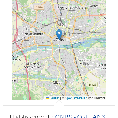
Leaflet
|
©
OpenStreetMap
contributors
Etablissement :
CNRS - ORLEANS