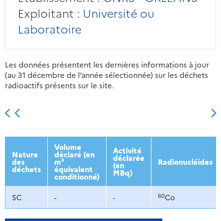
Exploitant :
Université ou
Laboratoire
Les données présentent les dernières informations à jour
(au 31 décembre de l’année sélectionnée) sur les déchets
radioactifs présents sur le site.
2013
2014
2015
2016
Volume
Activité
Nature
déclaré (en
déclarée
des
m³
Radionucléides
(en
déchets
équivalent
MBq)
conditionné)
60
SC
-
-
Co