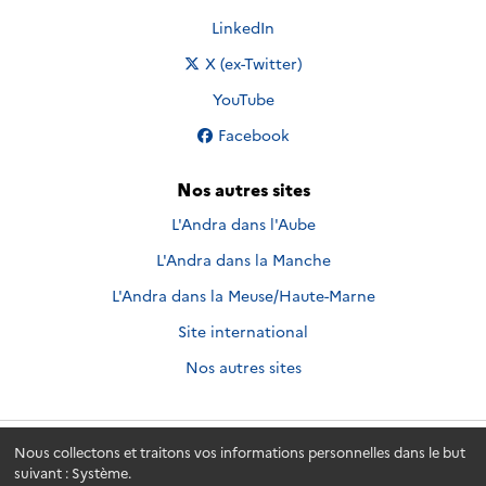
Nous suivre sur
LinkedIn
Nous suivre sur
X (ex-Twitter)
Nous suivre sur
YouTube
Nous suivre sur
Facebook
Nos autres sites
L'Andra dans l'Aube
L'Andra dans la Manche
L'Andra dans la Meuse/Haute-Marne
Site international
Nos autres sites
Nous collectons et traitons vos informations personnelles dans le but
Andra.fr
© 2026 - Andra. Tous droits réservés.
suivant :
Système
.