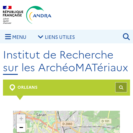
Aller au contenu principal
Skip to navigation
R
MENU
LIENS UTILES
Institut de Recherche
sur les ArchéoMATériaux
ORLEANS
REC
+
−