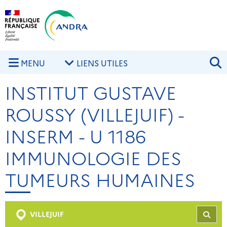
Aller au contenu principal
Skip to navigation
R
MENU
LIENS UTILES
INSTITUT GUSTAVE
ROUSSY (VILLEJUIF) -
INSERM - U 1186
IMMUNOLOGIE DES
TUMEURS HUMAINES
VILLEJUIF
REC