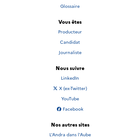
Glossaire
Vous êtes
Producteur
Candidat
Journaliste
Nous suivre
Nous suivre sur
LinkedIn
Nous suivre sur
X (ex-Twitter)
Nous suivre sur
YouTube
Nous suivre sur
Facebook
Nos autres sites
L'Andra dans l'Aube