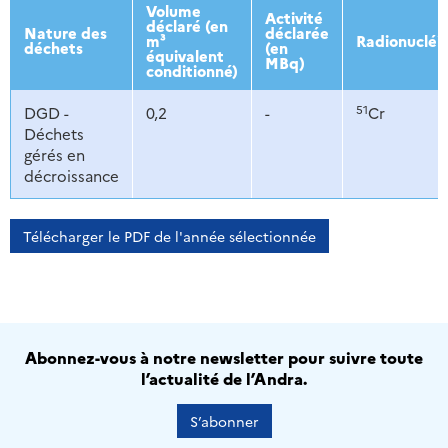
2013
2014
2015
2016
Volume
Activité
déclaré (en
Nature des
déclarée
m³
Radionucléi
déchets
(en
équivalent
MBq)
conditionné)
51
DGD -
0,2
-
Cr
Déchets
gérés en
décroissance
Télécharger le PDF de l'année sélectionnée
Abonnez-vous à notre newsletter pour suivre toute
l’actualité de l’Andra.
S’abonner