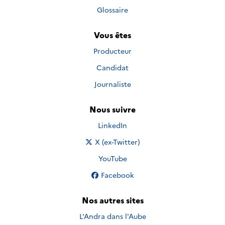
Glossaire
Vous êtes
Producteur
Candidat
Journaliste
Nous suivre
Nous suivre sur
LinkedIn
Nous suivre sur
X (ex-Twitter)
Nous suivre sur
YouTube
Nous suivre sur
Facebook
Nos autres sites
L'Andra dans l'Aube