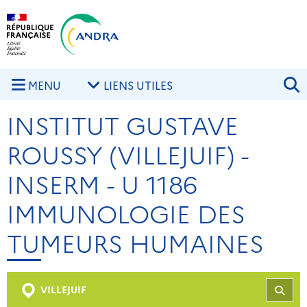
Aller au contenu principal
Skip to navigation
R
MENU
LIENS UTILES
INSTITUT GUSTAVE
ROUSSY (VILLEJUIF) -
INSERM - U 1186
IMMUNOLOGIE DES
TUMEURS HUMAINES
VILLEJUIF
REC