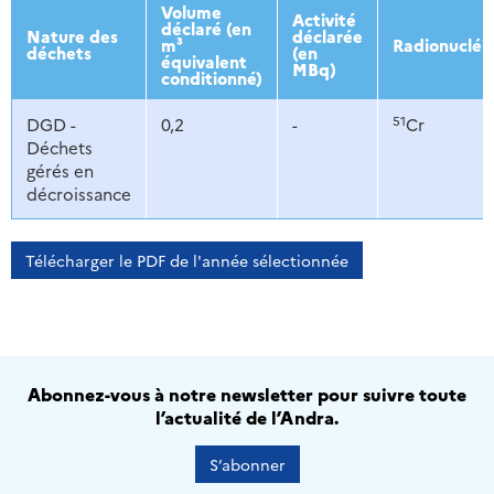
2013
2014
2015
2016
Volume
Activité
déclaré (en
Nature des
déclarée
m³
Radionucléi
déchets
(en
équivalent
MBq)
conditionné)
51
DGD -
0,2
-
Cr
Déchets
gérés en
décroissance
Télécharger le PDF de l'année sélectionnée
Abonnez-vous à notre newsletter pour suivre toute
l’actualité de l’Andra.
S’abonner