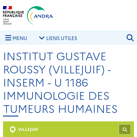
Aller au contenu principal
Skip to navigation
R
MENU
LIENS UTILES
INSTITUT GUSTAVE
ROUSSY (VILLEJUIF) -
INSERM - U 1186
IMMUNOLOGIE DES
TUMEURS HUMAINES
VILLEJUIF
REC