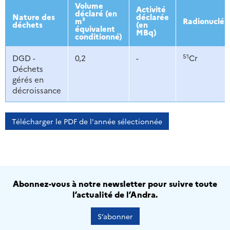
2013
2014
2015
2016
Volume
Activité
déclaré (en
Nature des
déclarée
m³
Radionucléi
déchets
(en
équivalent
MBq)
conditionné)
51
DGD -
0,2
-
Cr
Déchets
gérés en
décroissance
Télécharger le PDF de l'année sélectionnée
Abonnez-vous à notre newsletter pour suivre toute
l’actualité de l’Andra.
S’abonner