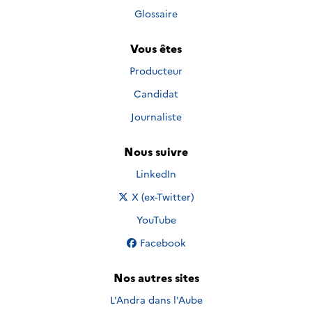
Glossaire
Vous êtes
Producteur
Candidat
Journaliste
Nous suivre
Nous suivre sur
LinkedIn
Nous suivre sur
X (ex-Twitter)
Nous suivre sur
YouTube
Nous suivre sur
Facebook
Nos autres sites
L'Andra dans l'Aube