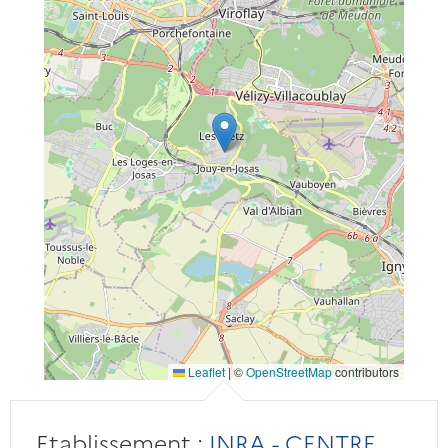
Leaflet
|
©
OpenStreetMap
contributors
Etablissement :
INRA - CENTRE