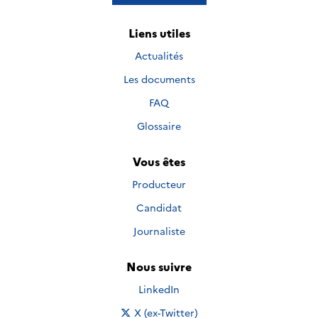
Liens utiles
Actualités
Les documents
FAQ
Glossaire
Vous êtes
Producteur
Candidat
Journaliste
Nous suivre
Nous suivre sur
LinkedIn
Nous suivre sur
X (ex-Twitter)