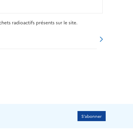
ets radioactifs présents sur le site.
20
2021
2022
2023
2024
S’abonner