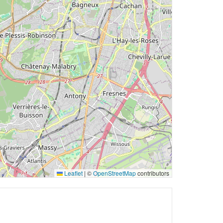
Leaflet
|
©
OpenStreetMap
contributors