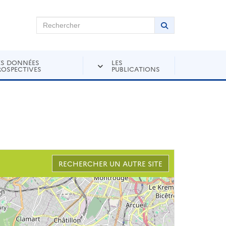
chercher sur Andra Inventaire
Rechercher
Lancer la recher
ES DONNÉES
LES
ROSPECTIVES
PUBLICATIONS
RECHERCHER UN AUTRE SITE