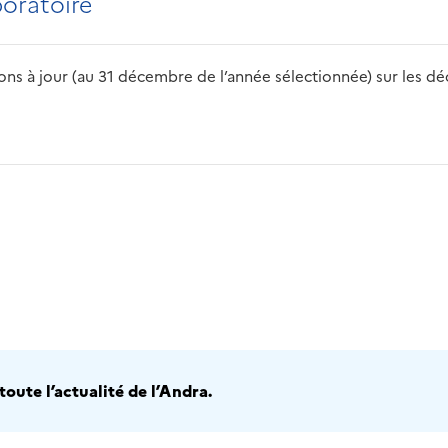
boratoire
s à jour (au 31 décembre de l’année sélectionnée) sur les déch
2016
2017
2018
2019
20
oute l’actualité de l’Andra.