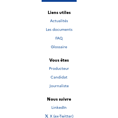
Liens utiles
Actualités
Les documents
FAQ
Glossaire
Vous êtes
Producteur
Candidat
Journaliste
Nous suivre
Nous suivre sur
LinkedIn
Nous suivre sur
X (ex-Twitter)