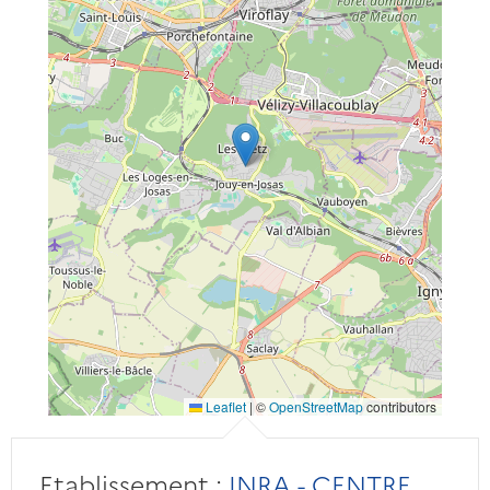
Leaflet
|
©
OpenStreetMap
contributors
Etablissement :
INRA - CENTRE