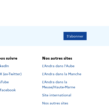
S’abonner
us suivre
Nos autres sites
s suivre sur
nkedIn
L'Andra dans l'Aube
Nous suivre sur
X (ex-Twitter)
L'Andra dans la Manche
s suivre sur
uTube
L'Andra dans la
Meuse/Haute-Marne
Nous suivre sur
Facebook
Site international
Nos autres sites