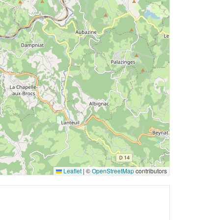
Leaflet
|
©
OpenStreetMap
contributors