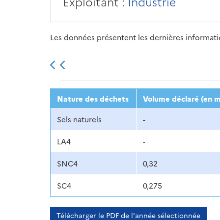
Exploitant :
Industrie
Les données présentent les dernières information
2013
2014
2015
Nature des déchets
Volume déclaré (en m
Sels naturels
-
LA4
-
SNC4
0,32
SC4
0,275
Télécharger le PDF de l'année sélectionnée