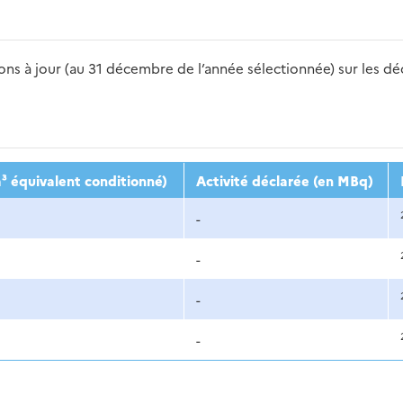
s à jour (au 31 décembre de l’année sélectionnée) sur les déch
2016
2017
2018
2019
20
³ équivalent conditionné)
Activité déclarée (en MBq)
-
-
-
-