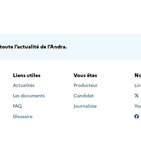
oute l’actualité de l’Andra.
Liens utiles
Vous êtes
No
Nou
Actualités
Producteur
Li
Les documents
Candidat
Nou
FAQ
Journaliste
Yo
Glossaire