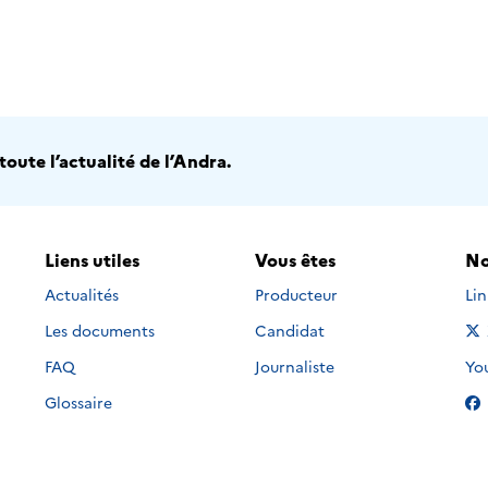
oute l’actualité de l’Andra.
Liens utiles
Vous êtes
No
Nou
Actualités
Producteur
Li
Les documents
Candidat
Nou
FAQ
Journaliste
Yo
Glossaire