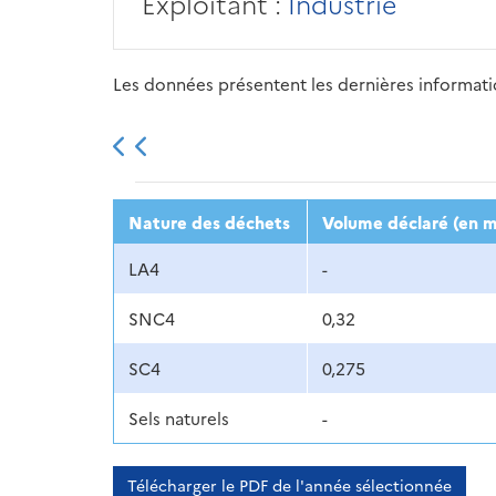
Exploitant :
Industrie
Les données présentent les dernières information
2013
2014
2015
Nature des déchets
Volume déclaré (en m
LA4
-
SNC4
0,32
SC4
0,275
Sels naturels
-
Télécharger le PDF de l'année sélectionnée