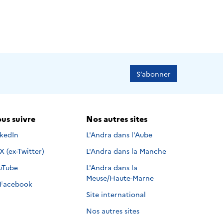
S’abonner
us suivre
Nos autres sites
s suivre sur
nkedIn
L'Andra dans l'Aube
Nous suivre sur
X (ex-Twitter)
L'Andra dans la Manche
s suivre sur
uTube
L'Andra dans la
Meuse/Haute-Marne
Nous suivre sur
Facebook
Site international
Nos autres sites