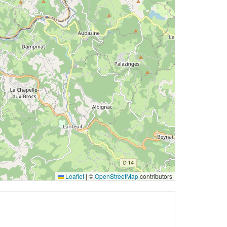
Leaflet
|
©
OpenStreetMap
contributors