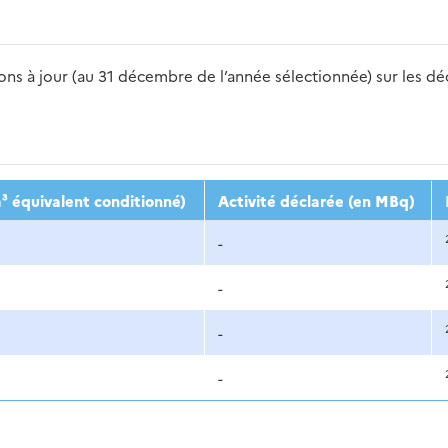
s à jour (au 31 décembre de l’année sélectionnée) sur les déch
2016
2017
2018
2019
20
³ équivalent conditionné)
Activité déclarée (en MBq)
-
-
-
-