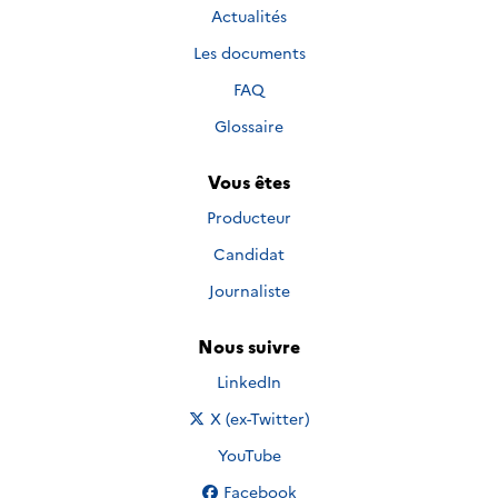
Actualités
Les documents
FAQ
Glossaire
Vous êtes
Producteur
Candidat
Journaliste
Nous suivre
Nous suivre sur
LinkedIn
Nous suivre sur
X (ex-Twitter)
Nous suivre sur
YouTube
Nous suivre sur
Facebook