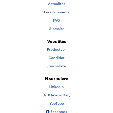
Actualités
Les documents
FAQ
Glossaire
Vous êtes
Producteur
Candidat
Journaliste
Nous suivre
Nous suivre sur
LinkedIn
Nous suivre sur
X (ex-Twitter)
Nous suivre sur
YouTube
Nous suivre sur
Facebook