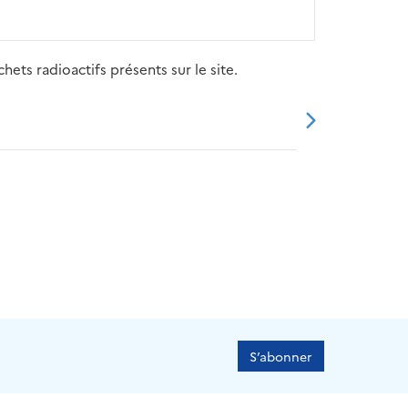
ets radioactifs présents sur le site.
20
2021
2022
2023
2024
S’abonner