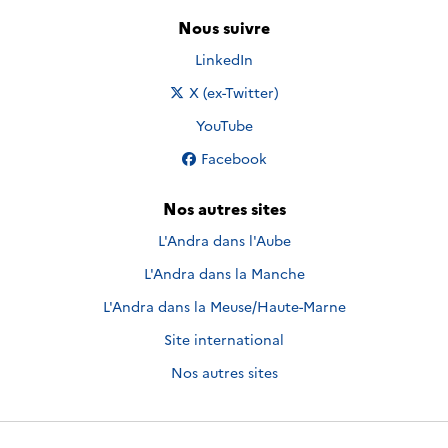
Nous suivre
Nous suivre sur
LinkedIn
Nous suivre sur
X (ex-Twitter)
Nous suivre sur
YouTube
Nous suivre sur
Facebook
Nos autres sites
L'Andra dans l'Aube
L'Andra dans la Manche
L'Andra dans la Meuse/Haute-Marne
Site international
Nos autres sites