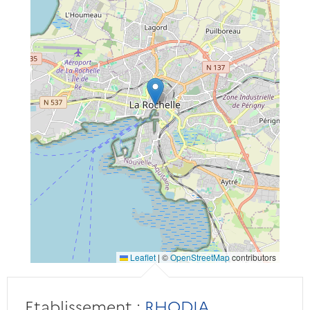
Leaflet
|
©
OpenStreetMap
contributors
Etablissement :
RHODIA