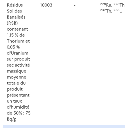
228
228
Résidus
10003
-
Ra,
Th,
232
238
Solides
Th,
U
Banalisés
(RSB)
contenant
1,15 % de
Thorium et
0,05 %
d'Uranium
sur produit
sec activité
massique
moyenne
totale du
produit
présentant
un taux
d'humidité
de 50% : 75
Bq/g