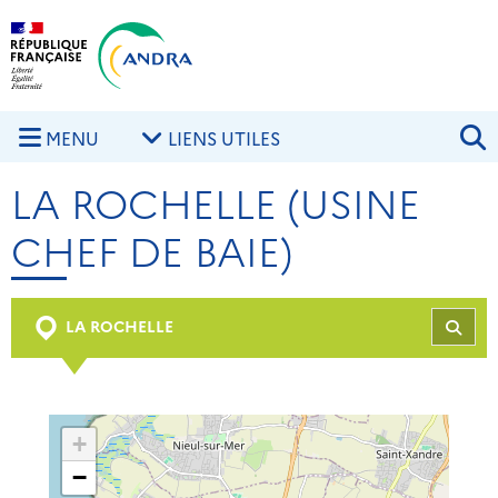
Aller au contenu principal
Skip to navigation
R
MENU
LIENS UTILES
LA ROCHELLE (USINE
CHEF DE BAIE)
LA ROCHELLE
REC
+
−