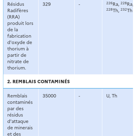
226
228
Résidus
329
-
Ra,
Ra,
228
232
Radifères
Th,
Th
(RRA)
produit lors
de la
fabrication
d'oxyde de
thorium à
partir de
nitrate de
thorium.
2. REMBLAIS CONTAMINÉS
Remblais
35000
-
U, Th
contaminés
par des
résidus
d'attaque
de minerais
et des