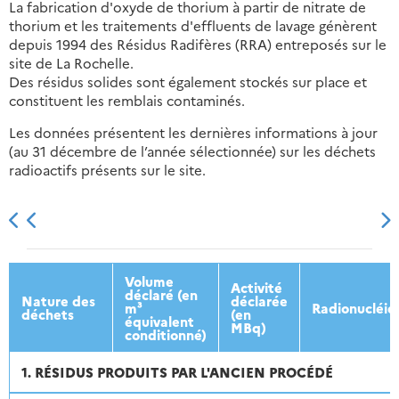
La fabrication d'oxyde de thorium à partir de nitrate de
thorium et les traitements d'effluents de lavage génèrent
depuis 1994 des Résidus Radifères (RRA) entreposés sur le
site de La Rochelle.
Des résidus solides sont également stockés sur place et
constituent les remblais contaminés.
Les données présentent les dernières informations à jour
(au 31 décembre de l’année sélectionnée) sur les déchets
radioactifs présents sur le site.
2013
2014
2015
2016
Volume
Activité
déclaré (en
Nature des
déclarée
m³
Radionucléid
déchets
(en
équivalent
MBq)
conditionné)
1. RÉSIDUS PRODUITS PAR L'ANCIEN PROCÉDÉ