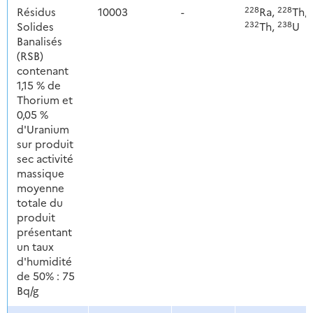
228
228
Résidus
10003
-
Ra,
Th,
232
238
Solides
Th,
U
Banalisés
(RSB)
contenant
1,15 % de
Thorium et
0,05 %
d'Uranium
sur produit
sec activité
massique
moyenne
totale du
produit
présentant
un taux
d'humidité
de 50% : 75
Bq/g