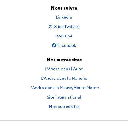
Nous suivre
Nous suivre sur
LinkedIn
Nous suivre sur
X (ex-Twitter)
Nous suivre sur
YouTube
Nous suivre sur
Facebook
Nos autres sites
L'Andra dans l'Aube
L'Andra dans la Manche
L'Andra dans la Meuse/Haute-Marne
Site international
Nos autres sites