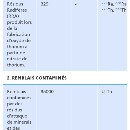
226
228
Résidus
329
-
Ra,
Ra,
228
232
Radifères
Th,
Th
(RRA)
produit lors
de la
fabrication
d'oxyde de
thorium à
partir de
nitrate de
thorium.
2. REMBLAIS CONTAMINÉS
Remblais
35000
-
U, Th
contaminés
par des
résidus
d'attaque
de minerais
et des