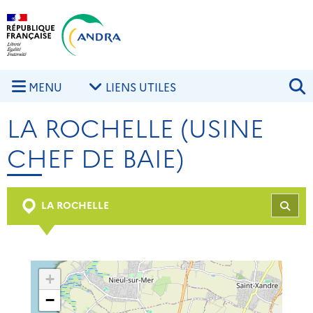
Aller au contenu principal
Skip to navigation
R
MENU
LIENS UTILES
LA ROCHELLE (USINE
CHEF DE BAIE)
LA ROCHELLE
REC
+
−