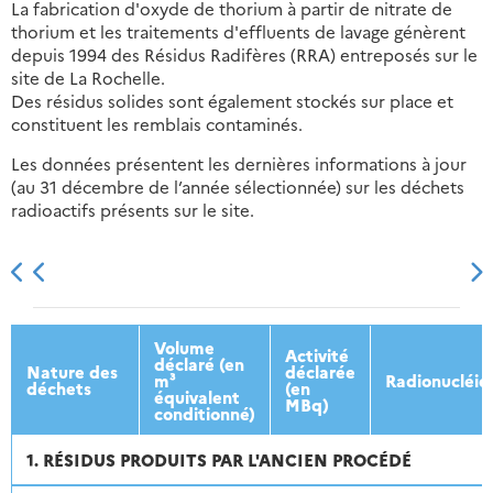
La fabrication d'oxyde de thorium à partir de nitrate de
thorium et les traitements d'effluents de lavage génèrent
depuis 1994 des Résidus Radifères (RRA) entreposés sur le
site de La Rochelle.
Des résidus solides sont également stockés sur place et
constituent les remblais contaminés.
Les données présentent les dernières informations à jour
(au 31 décembre de l’année sélectionnée) sur les déchets
radioactifs présents sur le site.
2013
2014
2015
2016
Volume
Activité
déclaré (en
Nature des
déclarée
m³
Radionucléid
déchets
(en
équivalent
MBq)
conditionné)
1. RÉSIDUS PRODUITS PAR L'ANCIEN PROCÉDÉ