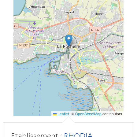
Leaflet
|
©
OpenStreetMap
contributors
Etablissement :
RHODIA