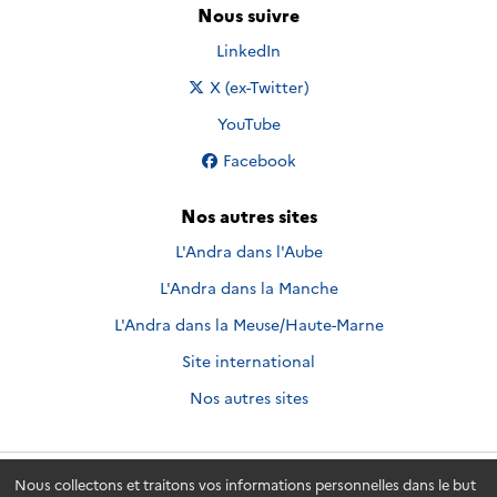
Nous suivre
Nous suivre sur
LinkedIn
Nous suivre sur
X (ex-Twitter)
Nous suivre sur
YouTube
Nous suivre sur
Facebook
Nos autres sites
L'Andra dans l'Aube
L'Andra dans la Manche
L'Andra dans la Meuse/Haute-Marne
Site international
Nos autres sites
Nous collectons et traitons vos informations personnelles dans le but
Andra.fr
© 2026 - Andra. Tous droits réservés.