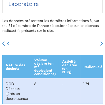
Laboratoire
Les données présentent les dernières informations à jour
(au 31 décembre de l’année sélectionnée) sur les déchets
radioactifs présents sur le site.
2013
2014
2015
2016
Volume
Activité
déclaré (en
Nature des
déclarée
m³
Radionucléi
déchets
(en
équivalent
MBq)
conditionné)
125
DGD -
8
-
I
Déchets
gérés en
décroissance