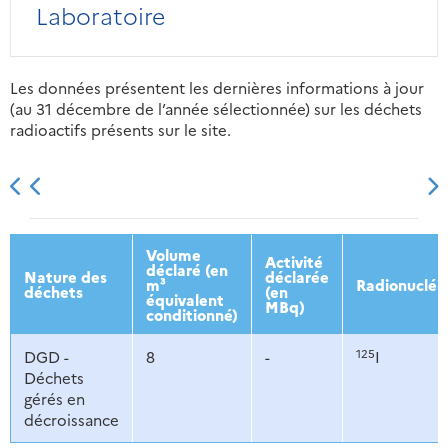
Laboratoire
Les données présentent les dernières informations à jour
(au 31 décembre de l’année sélectionnée) sur les déchets
radioactifs présents sur le site.
2013
2014
2015
2016
Volume
Activité
déclaré (en
Nature des
déclarée
m³
Radionucléi
déchets
(en
équivalent
MBq)
conditionné)
125
DGD -
8
-
I
Déchets
gérés en
décroissance