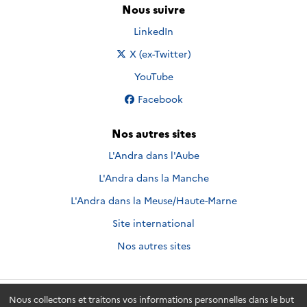
Nous suivre
Nous suivre sur
LinkedIn
Nous suivre sur
X (ex-Twitter)
Nous suivre sur
YouTube
Nous suivre sur
Facebook
Nos autres sites
L'Andra dans l'Aube
L'Andra dans la Manche
L'Andra dans la Meuse/Haute-Marne
Site international
Nos autres sites
Nous collectons et traitons vos informations personnelles dans le but
Andra.fr
© 2026 - Andra. Tous droits réservés.