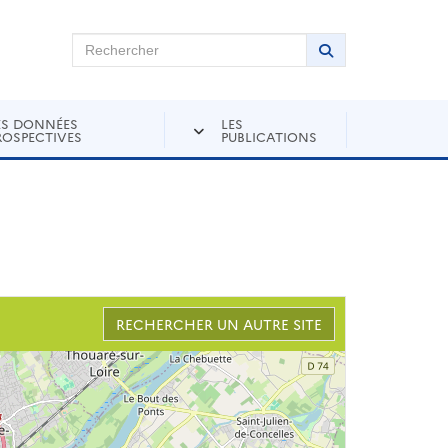
chercher sur Andra Inventaire
Rechercher
Lancer la recher
ES DONNÉES
LES
ROSPECTIVES
PUBLICATIONS
RECHERCHER UN AUTRE SITE