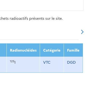
ets radioactifs présents sur le site.
20
2021
2022
2023
2024
Radionucléides
Catégorie
Famille
125
I
VTC
DGD