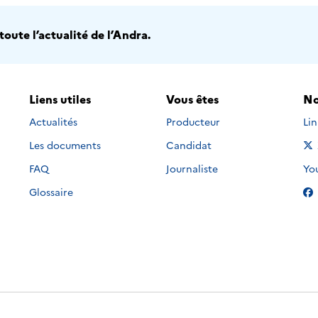
oute l’actualité de l’Andra.
Liens utiles
Vous êtes
No
Nou
Actualités
Producteur
Li
Les documents
Candidat
Nou
FAQ
Journaliste
Yo
Glossaire