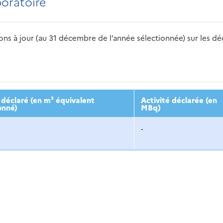
boratoire
s à jour (au 31 décembre de l’année sélectionnée) sur les déch
2016
2017
2018
2019
20
déclaré (en m³ équivalent
Activité déclarée (en
onné)
MBq)
-