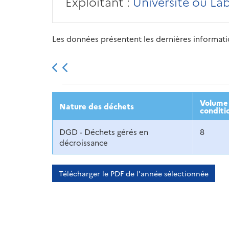
Exploitant :
Université ou La
Les données présentent les dernières information
2013
2014
2015
Volume 
Nature des déchets
conditi
DGD - Déchets gérés en
8
décroissance
Télécharger le PDF de l'année sélectionnée