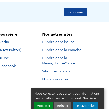
S’abonner
us suivre
Nos autres sites
s suivre sur
nkedIn
L'Andra dans l'Aube
Nous suivre sur
X (ex-Twitter)
L'Andra dans la Manche
s suivre sur
uTube
L'Andra dans la
Meuse/Haute-Marne
Nous suivre sur
Facebook
Site international
Nos autres sites
Nous collectons et traitons vos informations
personnelles dans le but suivant :
Système
.
Accepter
Refuser
En savoir plus
© 2026 - Andra. Tous droits réservés.