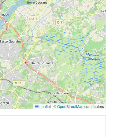
Leaflet
|
©
OpenStreetMap
contributors