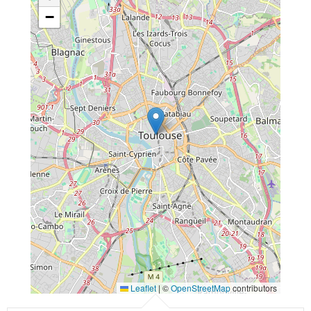
−
Leaflet
|
©
OpenStreetMap
contributors