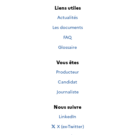
Liens utiles
Actualités
Les documents
FAQ
Glossaire
Vous êtes
Producteur
Candidat
Journaliste
Nous suivre
Nous suivre sur
LinkedIn
Nous suivre sur
X (ex-Twitter)