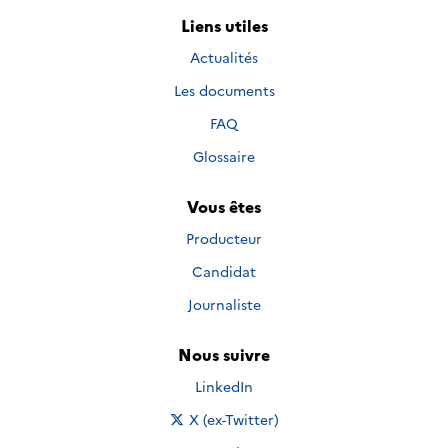
Liens utiles
Actualités
Les documents
FAQ
Glossaire
Vous êtes
Producteur
Candidat
Journaliste
Nous suivre
Nous suivre sur
LinkedIn
Nous suivre sur
X (ex-Twitter)