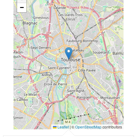
−
Leaflet
|
©
OpenStreetMap
contributors